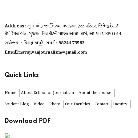
Address:
સ્કૂલ ઑફ જર્નાલિઝમ, નવજીવન ટ્રસ્ટ પરિસર, જિતેન્દ્ર દેસાઈ
મેમોરિયલ હૉલ, ગૂજરાત વિદ્યાપીઠની પાછળ આશ્રમ માર્ગ, અમદાવાદ-380 014
સંયોજક : કિરણ કાપુરે, સંપર્ક : 98244 73583
Email:
navajivanjournalism@gmail.com
Quick Links
Home
About School of Journalism
About the course
Student Blog
Video
Photo
Our Faculties
Contact
Inquiry
Download PDF